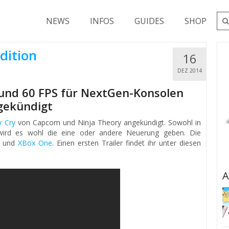
Su
NEWS
INFOS
GUIDES
SHOP
nac
dition
16
DEZ 2014
und 60 FPS für NextGen-Konsolen
gekündigt
y Cry
von Capcom und Ninja Theory angekündigt. Sowohl in
ht wird es wohl die eine oder andere Neuerung geben. Die
4
und
XBox One
. Einen ersten Trailer findet ihr unter diesen
A