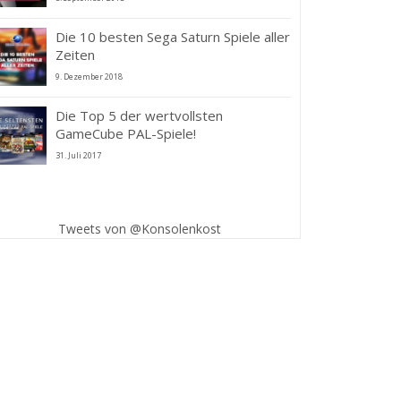
Die 10 besten Sega Saturn Spiele aller
Zeiten
9. Dezember 2018
Die Top 5 der wertvollsten
GameCube PAL-Spiele!
31. Juli 2017
Tweets von @Konsolenkost
ne Piece World
Weltgrößte
eeker: Trailer +
Spielesammlung
pening Movie
sucht neues Zuhause