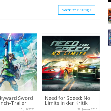
>
Skyward Sword
Need for Speed: No
O
nch-Trailer
Limits in der Kritik
S
O
15. Juli 2021
28. Januar 2015