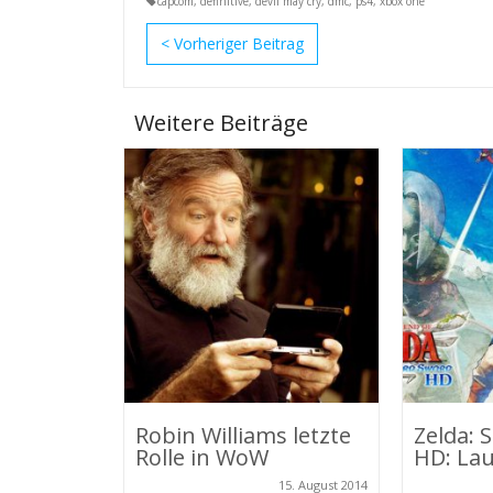
capcom
,
definitive
,
devil may cry
,
dmc
,
ps4
,
xbox one
<
Weitere Beiträge
Robin Williams letzte
Zelda: 
Rolle in WoW
HD: Lau
15. August 2014