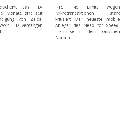
rscheint das HD-
NFS: No Limits wegen
 5 Monate sind seit
Mikrotransaktionen stark
E
ndigung von Zelda:
kritisiert Der neueste mobile
O
Sword HD vergangen
Ableger des Need for Speed-
1
...
Franchise mit dem ironischen
Ru
Namen...