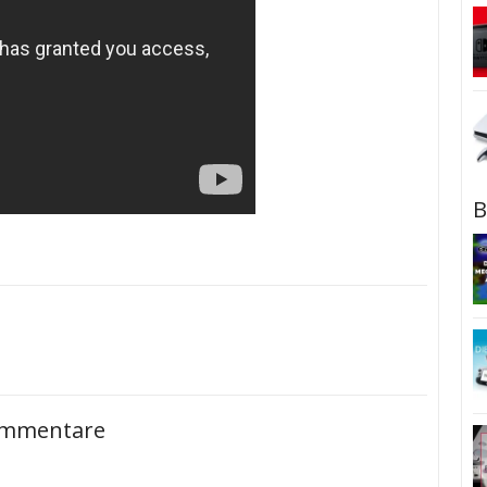
B
mmentare