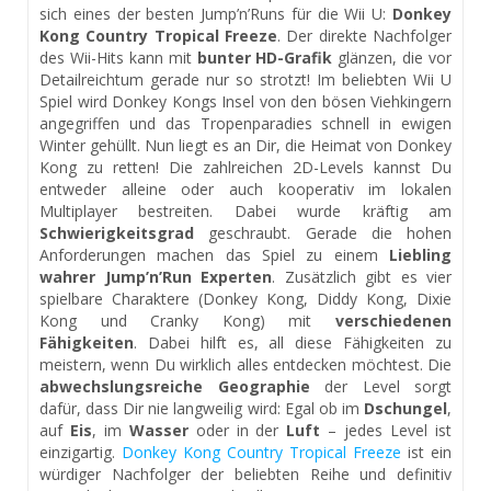
sich eines der besten Jump’n’Runs für die Wii U:
Donkey
Kong Country Tropical Freeze
. Der direkte Nachfolger
des Wii-Hits kann mit
bunter HD-Grafik
glänzen, die vor
Detailreichtum gerade nur so strotzt! Im beliebten Wii U
Spiel wird Donkey Kongs Insel von den bösen Viehkingern
angegriffen und das Tropenparadies schnell in ewigen
Winter gehüllt. Nun liegt es an Dir, die Heimat von Donkey
Kong zu retten! Die zahlreichen 2D-Levels kannst Du
entweder alleine oder auch kooperativ im lokalen
Multiplayer bestreiten. Dabei wurde kräftig am
Schwierigkeitsgrad
geschraubt. Gerade die hohen
Anforderungen machen das Spiel zu einem
Liebling
wahrer Jump’n’Run Experten
. Zusätzlich gibt es vier
spielbare Charaktere (Donkey Kong, Diddy Kong, Dixie
Kong und Cranky Kong) mit
verschiedenen
Fähigkeiten
. Dabei hilft es, all diese Fähigkeiten zu
meistern, wenn Du wirklich alles entdecken möchtest. Die
abwechslungsreiche Geographie
der Level sorgt
dafür, dass Dir nie langweilig wird: Egal ob im
Dschungel
,
auf
Eis
, im
Wasser
oder in der
Luft
– jedes Level ist
einzigartig.
Donkey Kong Country Tropical Freeze
ist ein
würdiger Nachfolger der beliebten Reihe und definitiv