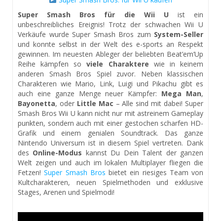
Super Smash Bros für die Wii U
ist ein
unbeschreibliches Ereignis! Trotz der schwachen Wii U
Verkäufe wurde Super Smash Bros zum
System-Seller
und konnte selbst in der Welt des e-sports an Respekt
gewinnen. Im neuesten Ableger der beliebten Beat’em’Up
Reihe kämpfen so
viele Charaktere
wie in keinem
anderen Smash Bros Spiel zuvor. Neben klassischen
Charakteren wie Mario, Link, Luigi und Pikachu gibt es
auch eine ganze Menge neuer Kämpfer:
Mega Man
,
Bayonetta
, oder
Little Mac
– Alle sind mit dabei! Super
Smash Bros Wii U kann nicht nur mit astreinem Gameplay
punkten, sondern auch mit einer gestochen scharfen HD-
Grafik und einem genialen Soundtrack. Das ganze
Nintendo Universum ist in diesem Spiel vertreten. Dank
des
Online-Modus
kannst Du Dein Talent der ganzen
Welt zeigen und auch im lokalen Multiplayer fliegen die
Fetzen!
Super Smash Bros
bietet ein riesiges Team von
Kultcharakteren, neuen Spielmethoden und exklusive
Stages, Arenen und Spielmodi!