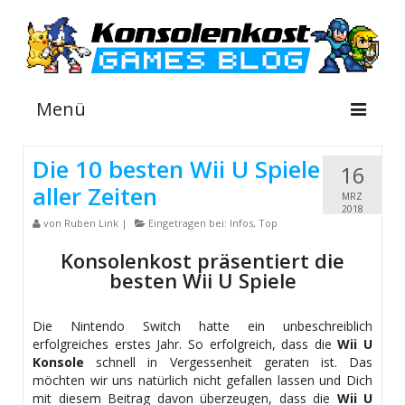
Menü
Die 10 besten Wii U Spiele
16
aller Zeiten
NEWS
MRZ
2018
von
Ruben Link
|
Eingetragen bei:
Infos
,
Top
INFOS
Konsolenkost präsentiert die
GUIDES
besten Wii U Spiele
SHOP
Die Nintendo Switch hatte ein unbeschreiblich
erfolgreiches erstes Jahr. So erfolgreich, dass die
Wii U
Konsole
schnell in Vergessenheit geraten ist. Das
möchten wir uns natürlich nicht gefallen lassen und Dich
mit diesem Beitrag davon überzeugen, dass die
Wii U