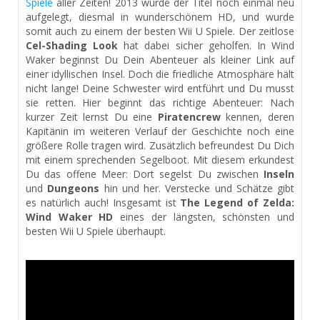
Spiele
aller Zeiten! 2013 wurde der Titel noch einmal neu
aufgelegt, diesmal in wunderschönem HD, und wurde
somit auch zu einem der besten Wii U Spiele. Der zeitlose
Cel-Shading Look
hat dabei sicher geholfen. In Wind
Waker beginnst Du Dein Abenteuer als kleiner Link auf
einer idyllischen Insel. Doch die friedliche Atmosphäre hält
nicht lange! Deine Schwester wird entführt und Du musst
sie retten. Hier beginnt das richtige Abenteuer: Nach
kurzer Zeit lernst Du eine
Piratencrew
kennen, deren
Kapitänin im weiteren Verlauf der Geschichte noch eine
größere Rolle tragen wird. Zusätzlich befreundest Du Dich
mit einem sprechenden Segelboot. Mit diesem erkundest
Du das offene Meer: Dort segelst Du zwischen
Inseln
und
Dungeons
hin und her. Verstecke und Schätze gibt
es natürlich auch! Insgesamt ist
The Legend of Zelda:
Wind Waker HD
eines der längsten, schönsten und
besten Wii U Spiele überhaupt.