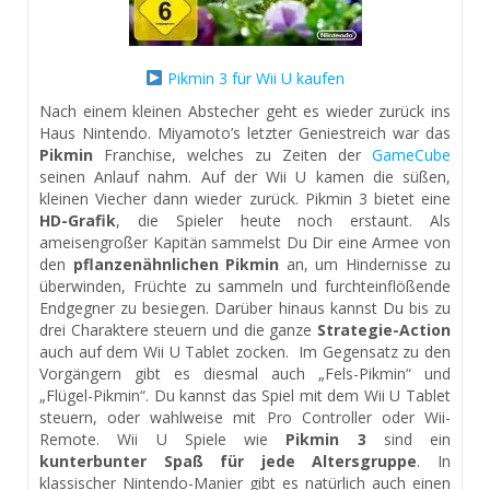
Pikmin 3 für Wii U kaufen
Nach einem kleinen Abstecher geht es wieder zurück ins
Haus Nintendo. Miyamoto’s letzter Geniestreich war das
Pikmin
Franchise, welches zu Zeiten der
GameCube
seinen Anlauf nahm. Auf der Wii U kamen die süßen,
kleinen Viecher dann wieder zurück. Pikmin 3 bietet eine
HD-Grafik
, die Spieler heute noch erstaunt. Als
ameisengroßer Kapitän sammelst Du Dir eine Armee von
den
pflanzenähnlichen Pikmin
an, um Hindernisse zu
überwinden, Früchte zu sammeln und furchteinflößende
Endgegner zu besiegen. Darüber hinaus kannst Du bis zu
drei Charaktere steuern und die ganze
Strategie-Action
auch auf dem Wii U Tablet zocken. Im Gegensatz zu den
Vorgängern gibt es diesmal auch „Fels-Pikmin“ und
„Flügel-Pikmin“. Du kannst das Spiel mit dem Wii U Tablet
steuern, oder wahlweise mit Pro Controller oder Wii-
Remote. Wii U Spiele wie
Pikmin 3
sind ein
kunterbunter Spaß für jede Altersgruppe
. In
klassischer Nintendo-Manier gibt es natürlich auch einen