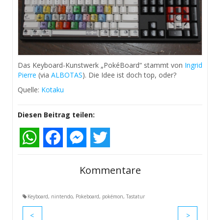
Das Keyboard-Kunstwerk „PokéBoard“ stammt von
Ingrid
Pierre
(via
ALBOTAS
). Die Idee ist doch top, oder?
Quelle:
Kotaku
Diesen Beitrag teilen:
WhatsApp
Facebook
Messenger
Twitter
Kommentare
Keyboard
,
nintendo
,
Pokeboard
,
pokémon
,
Tastatur
<
>