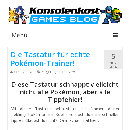
Menü
Die Tastatur für echte
5
Pokémon-Trainer!
NEWS
NOV
2014
von
Cynthia
|
Eingetragen bei:
News
INFOS
Diese Tastatur schnappt vielleicht
GUIDES
nicht alle Pokémon, aber alle
SHOP
Tippfehler!
Suche
Mit dieser Tastatur behältst du die Namen deiner
nach:
Lieblings-Pokémon im Kopf und übst dich im schnellen
Tippen. Glaubst du nicht? Dann schau mal hier…