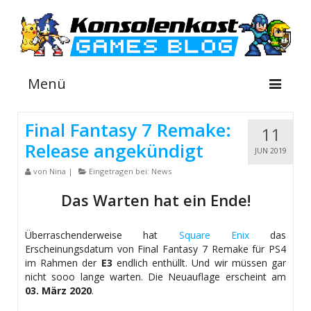
Menü
Final Fantasy 7 Remake:
11
Release angekündigt
NEWS
JUN 2019
von
Nina
|
Eingetragen bei:
News
INFOS
Das Warten hat ein Ende!
GUIDES
SHOP
Überraschenderweise hat
Square Enix
das
Erscheinungsdatum von Final Fantasy 7 Remake für PS4
im Rahmen der
E3
endlich enthüllt. Und wir müssen gar
nicht sooo lange warten. Die Neuauflage erscheint am
03. März 2020
.