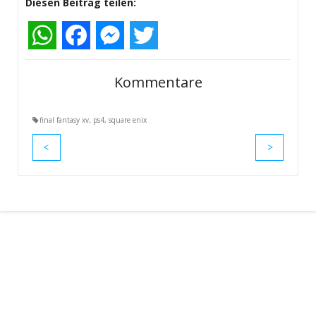
Diesen Beitrag teilen:
WhatsApp
Facebook
Messenger
Twitter
Kommentare
final fantasy xv
,
ps4
,
square enix
<
>