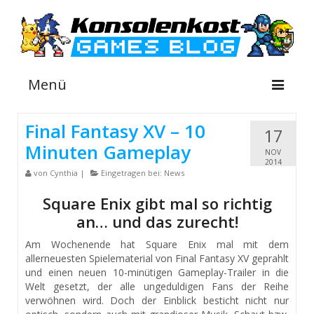
Menü
Final Fantasy XV – 10
17
Minuten Gameplay
NEWS
NOV
2014
von
Cynthia
|
Eingetragen bei:
News
INFOS
Square Enix gibt mal so richtig
GUIDES
an… und das zurecht!
SHOP
Am Wochenende hat Square Enix mal mit dem
allerneuesten Spielematerial von Final Fantasy XV geprahlt
Suche
und einen neuen 10-minütigen Gameplay-Trailer in die
nach:
Welt gesetzt, der alle ungeduldigen Fans der Reihe
verwöhnen wird. Doch der Einblick besticht nicht nur