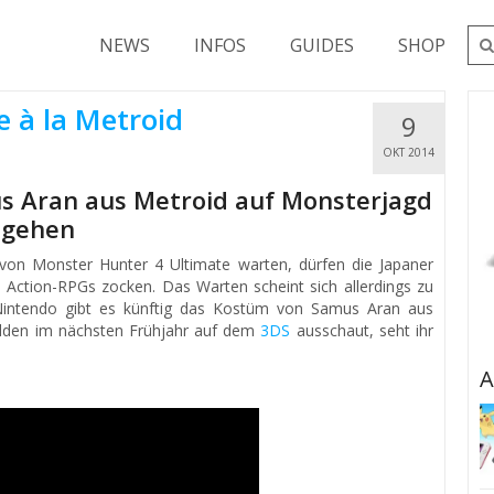
Su
NEWS
INFOS
GUIDES
SHOP
nac
 à la Metroid
9
OKT 2014
 Aran aus Metroid auf Monsterjagd
gehen
von Monster Hunter 4 Ultimate warten, dürfen die Japaner
 Action-RPGs zocken. Das Warten scheint sich allerdings zu
Nintendo gibt es künftig das Kostüm von Samus Aran aus
ilden im nächsten Frühjahr auf dem
3DS
ausschaut, seht ihr
A