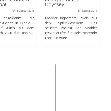
pa!
Odyssey
24. Februar 2015
17. Januar 2019
E
d beschränkt die
Modder importiert Levels aus
W
aktionen in Diablo 3
den Spieleklassikern Das
D
auf Asien Mit dem
neueste Projekt von Modder
Ba
h 2.2.0 für Diablo 3
ItzSka dürfte für viele Nintendo
Fans ein wahr...