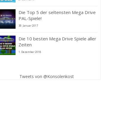
Die Top 5 der seltensten Mega Drive
PAL-Spiele!
30. Januar 2017
Die 10 besten Mega Drive Spiele aller
Zeiten
1. Dezember 2018
Retron Jr.: Neue
GameBoy-Konsole in
Entwicklung
Tweets von @Konsolenkost
22. Januar 202
Neue Retro-Konsole lässt Euc
GameBoy-Spiele auf TV spiele
Was 2017 mit einem Aprilscher
begann, endet jetzt mit eine
funktionierenden...
tar Wars Battlefront
 – Trailer geleakt!