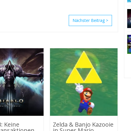
>
3: Keine
Zelda & Banjo Kazooie
S
ransaktionen
in Super Mario
2