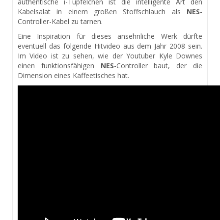
authentische i-Tüpfelchen ist die intelligente Art den
Kabelsalat in einem großen Stoffschlauch als
NES
-
Controller-Kabel zu tarnen.
Eine Inspiration für dieses ansehnliche Werk dürfte
eventuell das folgende Hitvideo aus dem Jahr 2008 sein.
Im Video ist zu sehen, wie der Youtuber Kyle Downes
einen funktionsfähigen
NES
-Controller baut, der die
Dimension eines Kaffeetisches hat.