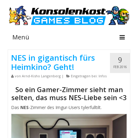
Menü
NES in gigantisch fürs
9
Heimkino? Geht!
NEWS
FEB 2016
von
Arnd-Kisho Langenberg
|
Eingetragen bei:
Infos
INFOS
So ein Gamer-Zimmer sieht man
GUIDES
selten, das muss NES-Liebe sein <3
SHOP
Das
NES
-Zimmer des Imgur-Users tylerfulltilt.
Suche
nach: