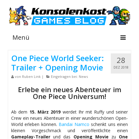
Menü
One Piece World Seeker:
28
Trailer + Opening Movie
NEWS
DEZ 2018
von
Ruben Link
|
Eingetragen bei:
News
INFOS
Erlebe ein neues Abenteuer im
GUIDES
One Piece Universum!
SHOP
Ab dem
15. März 2019
werdet Ihr mit Ruffy und seiner
Crew ein neues Abenteuer in einer wunderschönen Open-
World erleben können.
Bandai Namco
schenkt uns einen
kleinen Vorgeschmack und veröffentlichte einen
Gameplay-Trailer
und das
Opening Movie
zu
One