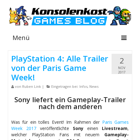
Menü
PlayStation 4: Alle Trailer
2
von der Paris Game
NEWS
NOV
2017
Week!
INFOS
von
Ruben Link
|
Eingetragen bei:
Infos
,
News
GUIDES
Sony liefert ein Gameplay-Trailer
SHOP
nach dem anderen
Was für ein tolles Event! Im Rahmen der
Paris Games
Week 2017
veröffentlichte
Sony
einen
Livestream
,
welcher PlayStation Fans mit neuem
Gameplay-