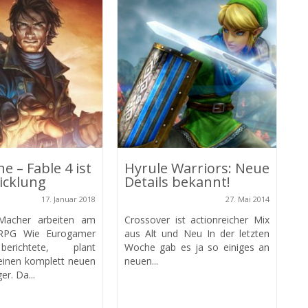
C
D
B
k
C
t
Au
e – Fable 4 ist
Hyrule Warriors: Neue
icklung
Details bekannt!
17. Januar 2018
27. Mai 2014
cher arbeiten am
Crossover ist actionreicher Mix
 RPG Wie Eurogamer
aus Alt und Neu In der letzten
erichtete, plant
Woche gab es ja so einiges an
einen komplett neuen
neuen...
er. Da...