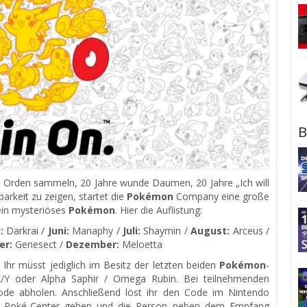
B
re Orden sammeln, 20 Jahre wunde Daumen, 20 Jahre „Ich will
barkeit zu zeigen, startet die
Pokémon
Company eine große
ein mysteriöses
Pokémon
. Hier die Auflistung:
:
Darkrai /
Juni:
Manaphy /
Juli:
Shaymin /
August:
Arceus /
er:
Genesect /
Dezember:
Meloetta
t. Ihr müsst jediglich im Besitz der letzten beiden
Pokémon
-
/Y oder Alpha Saphir / Omega Rubin. Bei teilnehmenden
ode abholen. Anschließend löst ihr den Code im Nintendo
ste Poké-Center gehen und die Person neben dem Empfang