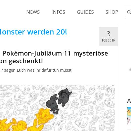
Su
NEWS
INFOS
GUIDES
SHOP
nac
onster werden 20!
3
FEB 2016
 Pokémon-Jubiläum 11 mysteriöse
n geschenkt!
r sagen Euch was ihr dafür tun müsst.
A