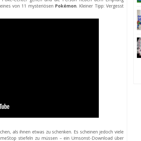
r eines von 11 mysteriösen
Pokémon
. Kleiner Tipp: Vergesst
achen, als ihnen etwas zu schenken. Es scheinen jedoch viele
GameStop stiefeln zu müssen – ein Umsonst-Download über