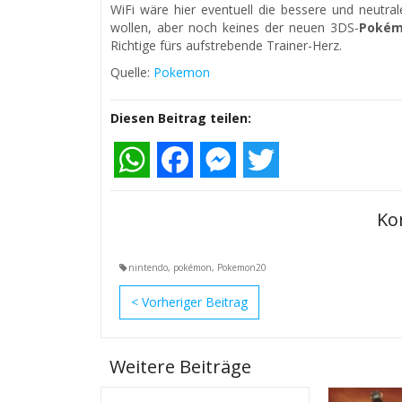
WiFi wäre hier eventuell die bessere und neutra
wollen, aber noch keines der neuen 3DS-
Poké
Richtige fürs aufstrebende Trainer-Herz.
Quelle:
Pokemon
Diesen Beitrag teilen:
WhatsApp
Facebook
Messenger
Twitter
Ko
nintendo
,
pokémon
,
Pokemon20
<
Weitere Beiträge