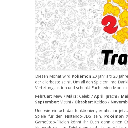
Diesen Monat wird
Pokémon
20 Jahr alt! 20 Jah
der allerbeste sein!“. Um all den Spielern ihre Dank
Verteilungsaktion und schenkt Euch jeden Monat 
Februar:
Mew /
März:
Celebi /
April:
Jirachi /
Mai
September:
Victini /
Oktober:
Keldeo /
Novemb
Und wie einfach das funktioniert, erfahrt ihr jetz
Spiele für den Nintendo-3DS sein,
Pokémon
X
GameStop-Filialen könnt ihr Euch dann einen C
Network ein. Im Spiel dann einfach ins näch