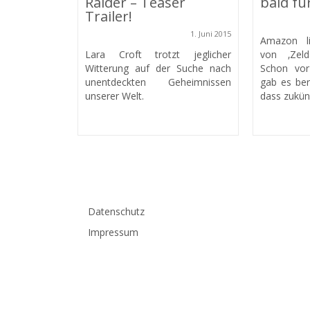
Raider – Teaser
bald fü
Trailer!
1. Juni 2015
Amazon li
Lara Croft trotzt jeglicher
von ‚Zel
Witterung auf der Suche nach
Schon vor
unentdeckten Geheimnissen
gab es ber
unserer Welt.
dass zukünft
Datenschutz
Impressum