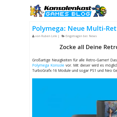
Polymega: Neue Multi-Ret
von
Ruben Link
|
Eingetragen bei:
News
Zocke all Deine Ret
Großartige Neuigkeiten für alle Retro-Gamer! Da
Polymega Konsole
vor. Mit dieser wird es mögli
TurboGrafx-16 Module und sogar PS1 und Neo Geo