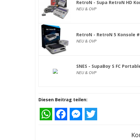
RetroN - Supa RetroN HD Ko
NEU & OVP
RetroN - RetroN 5 Konsole 
NEU & OVP
SNES - SupaBoy S FC Portab
NEU & OVP
Diesen Beitrag teilen:
WhatsApp
Facebook
Messenger
Twitter
Ko