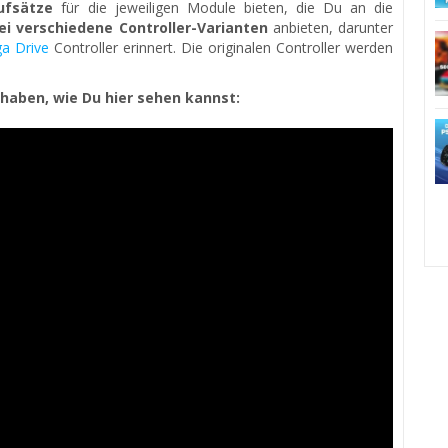
ufsätze
für die jeweiligen Module bieten, die Du an die
ei verschiedene Controller-Varianten
anbieten, darunter
a Drive
Controller erinnert. Die originalen Controller werden
h haben, wie Du hier sehen kannst: