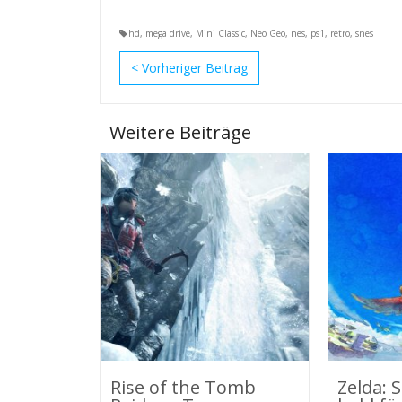
hd
,
mega drive
,
Mini Classic
,
Neo Geo
,
nes
,
ps1
,
retro
,
snes
<
Weitere Beiträge
Rise of the Tomb
Zelda: 