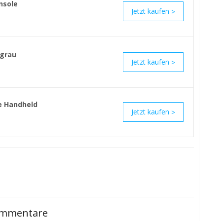
nsole
>
#grau
>
le Handheld
>
mmentare