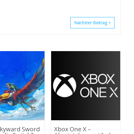
>
S
N
G
C
a
in
Skyward Sword
Xbox One X –