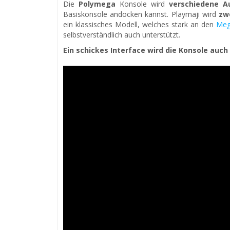
Die
Polymega
Konsole wird
verschiedene A
Basiskonsole andocken kannst. Playmaji wird
zw
ein klassisches Modell, welches stark an den
Meg
selbstverständlich auch unterstützt.
Ein schickes Interface wird die Konsole auc