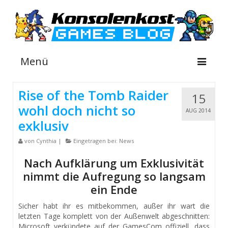
Menü
Rise of the Tomb Raider
15
wohl doch nicht so
NEWS
AUG 2014
exklusiv
INFOS
von
Cynthia
|
Eingetragen bei:
News
GUIDES
Nach Aufklärung um Exklusivität
SHOP
nimmt die Aufregung so langsam
ein Ende
Suche
nach:
Sicher habt ihr es mitbekommen, außer ihr wart die
letzten Tage komplett von der Außenwelt abgeschnitten:
Microsoft verkündete auf der GamesCom offiziell, dass