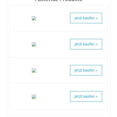
>
>
>
>