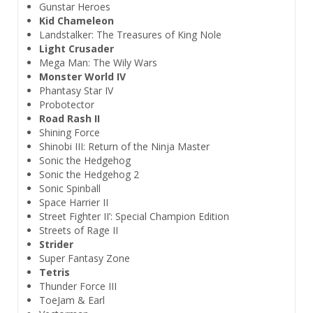
Gunstar Heroes
Kid Chameleon
Landstalker: The Treasures of King Nole
Light Crusader
Mega Man: The Wily Wars
Monster World IV
Phantasy Star IV
Probotector
Road Rash II
Shining Force
Shinobi III: Return of the Ninja Master
Sonic the Hedgehog
Sonic the Hedgehog 2
Sonic Spinball
Space Harrier II
Street Fighter II’: Special Champion Edition
Streets of Rage II
Strider
Super Fantasy Zone
Tetris
Thunder Force III
ToeJam & Earl