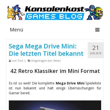
Menü
Sega Mega Drive Mini:
21
Die letzten Titel bekannt
NEWS
JUN 2019
von
Tino
|
Eingetragen bei:
News
INFOS
42 Retro Klassiker im Mini Format
GUIDES
SHOP
Es ist so weit! Die komplette
Mega Drive Mini
Spieleliste
ist nun bekannt und hält einige Überraschungen für
Gamer bereit.