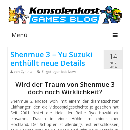
Menü
Shenmue 3 – Yu Suzuki
14
enthüllt neue Details
NEWS
NOV
2014
von
Cynthia
|
Eingetragen bei:
News
INFOS
Wird der Traum von Shenmue 3
GUIDES
doch noch Wirklichkeit?
SHOP
Shenmue 2 endete wohl mit einem der dramatischsten
Cliffhanger, den die Videospielgeschichte je gesehen hat.
Suche
Seit 2001 fristet der Held der Reihe Ryo Hazuki ein
nach:
einsames Dasein in einer Höhle im chinesischen
Hochland. Der Schöpfer ist allerdings fest entschlossen,