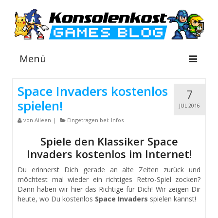
Menü
Space Invaders kostenlos
7
spielen!
NEWS
JUL 2016
von
Aileen
|
Eingetragen bei:
Infos
INFOS
Spiele den Klassiker Space
GUIDES
Invaders kostenlos im Internet!
SHOP
Du erinnerst Dich gerade an alte Zeiten zurück und
möchtest mal wieder ein richtiges Retro-Spiel zocken?
Suche
Dann haben wir hier das Richtige für Dich! Wir zeigen Dir
nach:
heute, wo Du kostenlos
Space Invaders
spielen kannst!