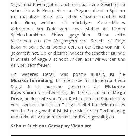
Signal und
Raven
gibt es auch ein paar neue Gesichter zu
sehen. So
z. B.
Kevin, ein neuer Gegner, der den Spielern
mit mächtigen Kicks das Leben schwerer machen will
oder
Goro
, welcher mit mächtigen
Karate-Moves
auftrumpft. Am Ende vom Level stehen die beiden
Spielercharaktere
Shiva
gegenüber. Shiva sollte
Veteranen aus den Vorgängern von
Streets
of
Rage
bekannt sein, da er bereits dort an der Seite von Mr. X
gekämpft hat. Ob er diesmal wieder
freischaltbar
ist, wie
in
Streets
of
Rage 3 ist noch unklar, aber wir würden uns
darüber sehr freuen.
Ein weiteres Detail, was positiv auffällt, ist die
Musikuntermalung
. Für die Lieder im Hintergrund von
Stage
6 ist niemand geringeres als
Motohiro
Kawashima
verantwortlich, der bereits auf dem
Mega
Drive
, an der Seite von
Yuzo
Koshiro,
an den Soundtracks
vom zweiten und dritten Teil gearbeitet hat. Wie man es
von der Serie gewohnt ist, ist die Musik sehr
Technolastig
und treibt die Action mit schnellen Beats gewaltig an.
Schaut Euch das Gameplay Video an: