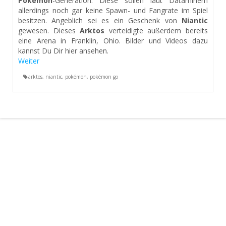
Pokémon
-Generation. Diese sollen laut Dataminern
allerdings noch gar keine Spawn- und Fangrate im Spiel
besitzen. Angeblich sei es ein Geschenk von
Niantic
gewesen. Dieses
Arktos
verteidigte außerdem bereits
eine Arena in Franklin, Ohio. Bilder und Videos dazu
kannst Du Dir hier ansehen.
Weiter
arktos
,
niantic
,
pokémon
,
pokémon go