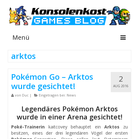
Menü
arktos
NEWS
Pokémon Go – Arktos
2
INFOS
wurde gesichtet!
AUG 2016
GUIDES
von
Duc
|
Eingetragen bei:
News
SHOP
Legendäres Pokémon Arktos
wurde in einer Arena gesichtet!
Suche
nach:
Poké-Trainerin
kaitcovey behauptet ein
Arktos
zu
besitzen, eines der drei legendären Vögel der ersten