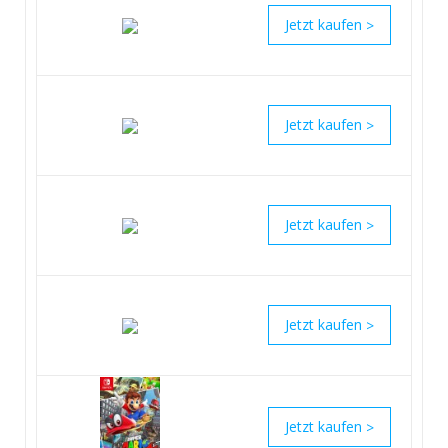
>
>
>
>
>