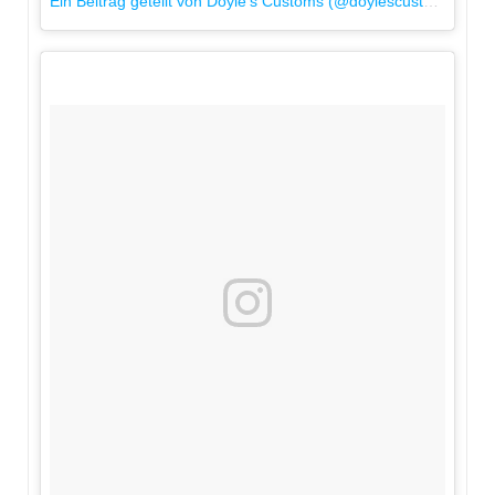
Ein Beitrag geteilt von Doyle's Customs (@doylescustoms)
am