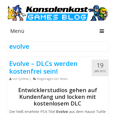
Menü
evolve
NEWS
Evolve – DLCs werden
19
INFOS
kostenfrei sein!
JAN 2015
GUIDES
von
Cynthia
|
Eingetragen bei:
News
SHOP
Entwicklerstudios gehen auf
Kundenfang und locken mit
Suche
nach:
kostenlosem DLC
Der heiß ersehnte PS4-Titel
Evolve
aus dem Hause Turtle