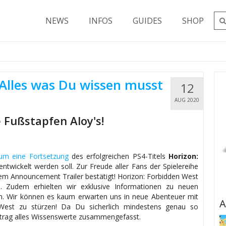
NEWS
INFOS
GUIDES
SHOP
Alles was Du wissen musst
12
AUG 2020
e Fußstapfen Aloy's!
um eine Fortsetzung
des erfolgreichen PS4-Titels
Horizon:
 entwickelt werden soll. Zur Freude aller Fans der Spielereihe
inem Announcement Trailer bestätigt! Horizon: Forbidden West
 Zudem erhielten wir exklusive Informationen zu neuen
in. Wir können es kaum erwarten uns in neue Abenteuer mit
A
West zu stürzen! Da Du sicherlich mindestens genau so
Beitrag alles Wissenswerte zusammengefasst.