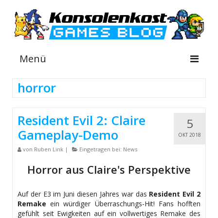
Menü
horror
NEWS
Resident Evil 2: Claire
5
INFOS
Gameplay-Demo
OKT 2018
GUIDES
von
Ruben Link
|
Eingetragen bei:
News
SHOP
Horror aus Claire's Perspektive
Auf der E3 im Juni diesen Jahres war das
Resident Evil 2
Remake
ein würdiger Überraschungs-Hit! Fans hofften
gefühlt seit Ewigkeiten auf ein vollwertiges Remake des