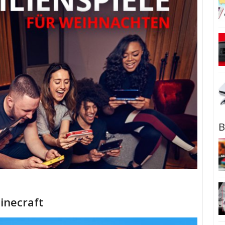
B
inecraft