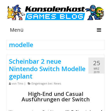
Menü
modelle
NEWS
Scheinbar 2 neue
25
INFOS
Nintendo Switch Modelle
MRZ
GUIDES
2019
geplant
SHOP
von
Tino
|
Eingetragen bei:
News
High-End und Casual
Ausführungen der Switch