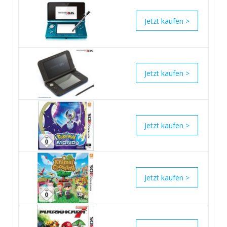
>
>
>
>