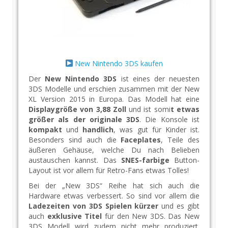
New Nintendo 3DS kaufen
Der
New Nintendo 3DS
ist eines der neuesten
3DS Modelle und erschien zusammen mit der New
XL Version 2015 in Europa. Das Modell hat eine
Displaygröße von 3,88 Zoll
und ist somi
t etwas
größer als der originale 3DS
. Die Konsole ist
kompakt
und
handlich
, was gut für Kinder ist.
Besonders sind auch die
Faceplates
, Teile des
äußeren Gehäuse, welche Du nach Belieben
austauschen kannst. Das
SNES-farbige
Button-
Layout ist vor allem für Retro-Fans etwas Tolles!
Bei der „New 3DS“ Reihe hat sich auch die
Hardware etwas verbessert. So sind vor allem die
Ladezeiten von 3DS Spielen kürzer
und es gibt
auch
exklusive Titel
für den New 3DS. Das New
3DS Modell wird zudem nicht mehr produziert.