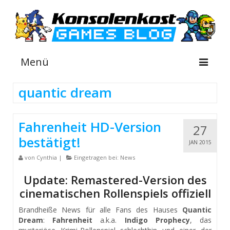
Menü
quantic dream
NEWS
Fahrenheit HD-Version
27
INFOS
bestätigt!
JAN 2015
GUIDES
von
Cynthia
|
Eingetragen bei:
News
SHOP
Update: Remastered-Version des
cinematischen Rollenspiels offiziell
Suche
nach:
Brandheiße News für alle Fans des Hauses
Quantic
Dream
:
Fahrenheit
a.k.a.
Indigo Prophecy
, das