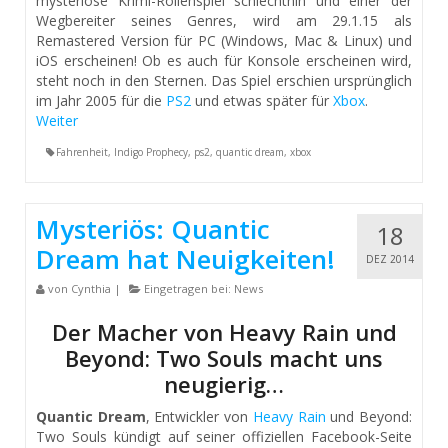
mysteriöse Krimi-Rollenspiel schlechthin und einer der
Wegbereiter seines Genres, wird am 29.1.15 als
Remastered Version für PC (Windows, Mac & Linux) und
iOS erscheinen! Ob es auch für Konsole erscheinen wird,
steht noch in den Sternen. Das Spiel erschien ursprünglich
im Jahr 2005 für die
PS2
und etwas später für
Xbox
.
Weiter
Fahrenheit
,
Indigo Prophecy
,
ps2
,
quantic dream
,
xbox
Mysteriös: Quantic
18
Dream hat Neuigkeiten!
DEZ 2014
von
Cynthia
|
Eingetragen bei:
News
Der Macher von Heavy Rain und
Beyond: Two Souls macht uns
neugierig…
Quantic Dream
, Entwickler von
Heavy Rain
und Beyond:
Two Souls kündigt auf seiner offiziellen Facebook-Seite