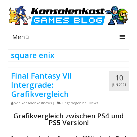
Menü
square enix
NEWS
Final Fantasy VII
10
INFOS
Intergrade:
JUN 2021
GUIDES
Grafikvergleich
SHOP
von
konsolenkostnews
|
Eingetragen bei:
News
Grafikvergleich zwischen PS4 und
PS5 Version!