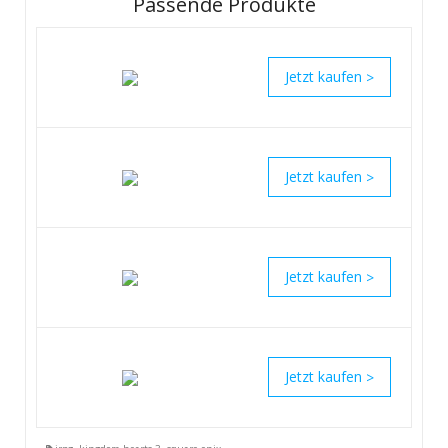
Passende Produkte
>
>
>
>