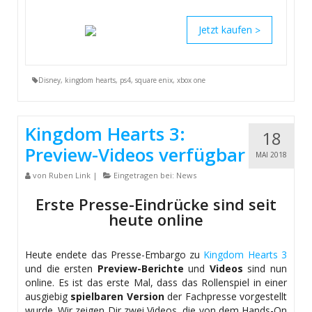
>
Disney
,
kingdom hearts
,
ps4
,
square enix
,
xbox one
Kingdom Hearts 3:
18
Preview-Videos verfügbar
MAI 2018
von
Ruben Link
|
Eingetragen bei:
News
Erste Presse-Eindrücke sind seit
heute online
Heute endete das Presse-Embargo zu
Kingdom Hearts 3
und die ersten
Preview-Berichte
und
Videos
sind nun
online. Es ist das erste Mal, dass das Rollenspiel in einer
ausgiebig
spielbaren Version
der Fachpresse vorgestellt
wurde. Wir zeigen Dir zwei Videos, die von dem Hands-On