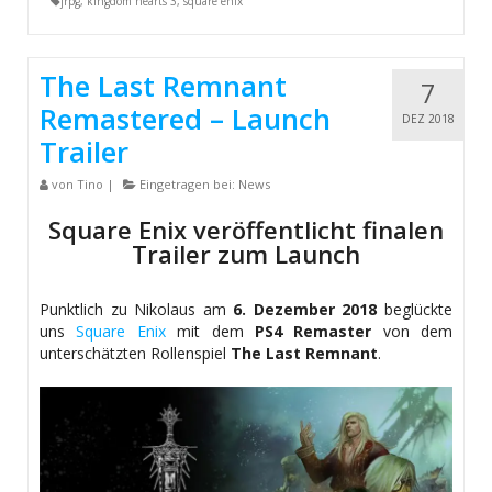
jrpg
,
kingdom hearts 3
,
square enix
The Last Remnant
7
Remastered – Launch
DEZ 2018
Trailer
von
Tino
|
Eingetragen bei:
News
Square Enix veröffentlicht finalen
Trailer zum Launch
Punktlich zu Nikolaus am
6. Dezember 2018
beglückte
uns
Square Enix
mit dem
PS4 Remaster
von dem
unterschätzten Rollenspiel
The Last Remnant
.