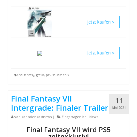
>
>
final fantasy
,
grafik
,
ps5
,
square enix
Final Fantasy VII
11
Intergrade: Finaler Trailer
MAI 2021
von
konsolenkostnews
|
Eingetragen bei:
News
Final Fantasy VII wird PS5
zeitexklusiv!