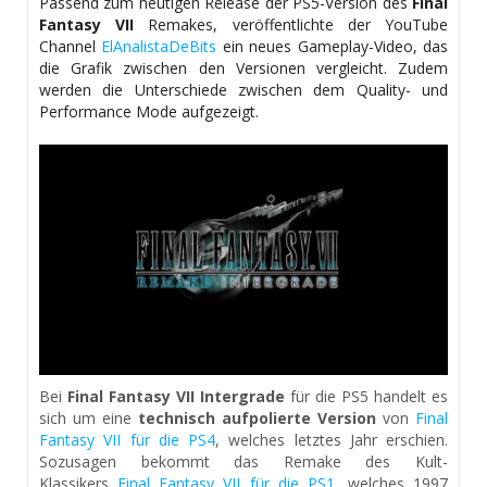
Passend zum heutigen Release der PS5-Version des
Final
Fantasy VII
Remakes, veröffentlichte der YouTube
Channel
ElAnalistaDeBits
ein neues Gameplay-Video, das
die Grafik zwischen den Versionen vergleicht. Zudem
werden die Unterschiede zwischen dem Quality- und
Performance Mode aufgezeigt.
Bei
Final Fantasy VII Intergrade
für die PS5 handelt es
sich um eine
technisch aufpolierte Version
von
Final
Fantasy VII für die PS4
, welches letztes Jahr erschien.
Sozusagen bekommt das Remake des Kult-
Klassikers
Final Fantasy VII für die PS1
, welches 1997