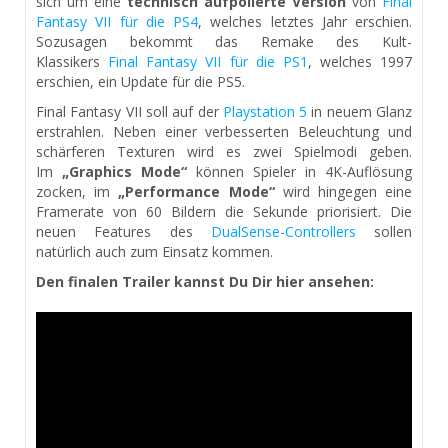
sich um eine
technisch aufpolierte Version
von
Final
Fantasy VII für die PS4
, welches letztes Jahr erschien.
Sozusagen bekommt das Remake des Kult-
Klassikers
Final Fantasy VII für die PS1
, welches 1997
erschien, ein Update für die PS5.
Final Fantasy VII soll auf der
Playstation 5
in neuem Glanz
erstrahlen. Neben einer verbesserten Beleuchtung und
schärferen Texturen wird es zwei Spielmodi geben.
Im
„Graphics Mode“
können Spieler in 4K-Auflösung
zocken, im
„Performance Mode“
wird hingegen eine
Framerate von 60 Bildern die Sekunde priorisiert. Die
neuen Features des
DualSense-Controllers
sollen
natürlich auch zum Einsatz kommen.
Den finalen Trailer kannst Du Dir hier ansehen: