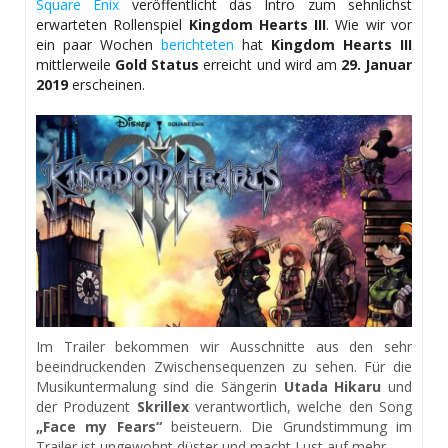
Square Enix
veröffentlicht das Intro zum sehnlichst
erwarteten Rollenspiel
Kingdom Hearts III
. Wie wir vor
ein paar Wochen
berichteten
hat
Kingdom Hearts III
mittlerweile
Gold Status
erreicht und wird am
29. Januar
2019
erscheinen.
Im Trailer bekommen wir Ausschnitte aus den sehr
beeindruckenden Zwischensequenzen zu sehen. Für die
Musikuntermalung sind die Sängerin
Utada Hikaru
und
der Produzent
Skrillex
verantwortlich, welche den Song
„Face my Fears“
beisteuern. Die Grundstimmung im
Trailer ist ungewohnt düster und macht Lust auf mehr.