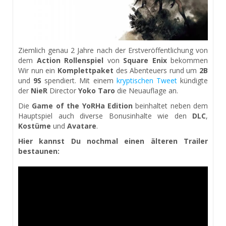
Ziemlich genau 2 Jahre nach der Erstveröffentlichung von
dem
Action Rollenspiel
von
Square Enix
bekommen
Wir nun ein
Komplettpaket
des Abenteuers rund um
2B
und
9S
spendiert. Mit einem
kryptischen Tweet
kündigte
der
NieR
Director
Yoko Taro
die Neuauflage an.
Die
Game of the YoRHa Edition
beinhaltet neben dem
Hauptspiel auch diverse Bonusinhalte wie den
DLC
,
Kostüme
und
Avatare
.
Hier kannst Du nochmal einen älteren Trailer
bestaunen: