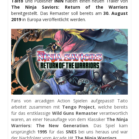
Taito
und Publisher
ININ
haben einen neuen Trailer von
The Ninja Saviors: Return of the Warriors
bereitgestellt. Das Remaster soll bereits am
30. August
2019
in Europa veröffentlicht werden.
Fans von arcadigen Action Spielen aufgepasst! Taito
arbeitet zusammen mit
Tengo Project
, welche bereits
für das erstklassige
Wild Guns Remaster
verantwortlich
waren, an einer Neuauflage von dem Klassiker
The Ninja
Warriors: The New Generation
. Das Spiel kam
ursprünglich
1995
für das
SNES
bei uns heraus und war
der Nachfolger vom Arcade Hit
The Ninja Warriors
.