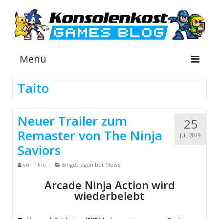
Menü
Taito
NEWS
Neuer Trailer zum
25
INFOS
Remaster von The Ninja
JUL 2019
GUIDES
Saviors
SHOP
von
Tino
|
Eingetragen bei:
News
Arcade Ninja Action wird
wiederbelebt