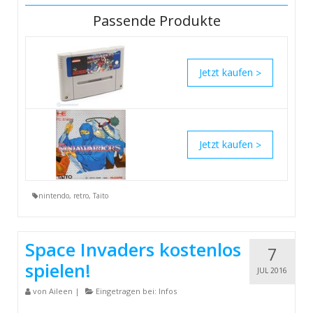
Passende Produkte
>
>
nintendo
,
retro
,
Taito
Space Invaders kostenlos
7
spielen!
JUL 2016
von
Aileen
|
Eingetragen bei:
Infos