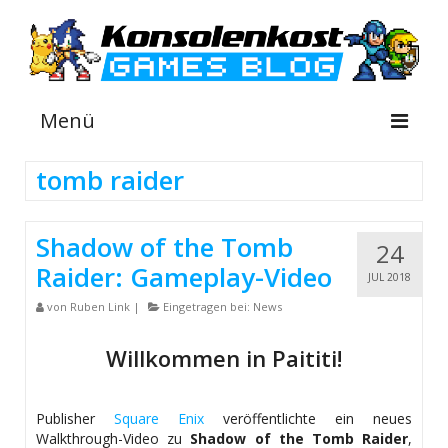
Menü
tomb raider
NEWS
Shadow of the Tomb
24
INFOS
Raider: Gameplay-Video
JUL 2018
GUIDES
von
Ruben Link
|
Eingetragen bei:
News
SHOP
Willkommen in Paititi!
Publisher
Square Enix
veröffentlichte ein neues
Walkthrough-Video zu
Shadow of the Tomb Raider
,