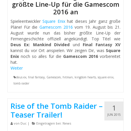
größte Line-Up für die Gamescom
2016 an
Spieleentwickler
Square Enix
hat dieses Jahr ganz große
Pläne! Für die
Gamescom 2016
vom 19. August bis 21.
August wurde nun das bisher größte Line-Up der
Firmengeschichte offiziell angekündigt. Top Titel wie
Deus Ex: Mankind Divided
und
Final Fantasy XV
kannst du vor Ort anspielen. Wir zeigen Dir, was
Square
Enix
noch so alles für die
Gamescom 2016
vorbereitet
hat.
Weiter
deus ex
,
final fantasy
,
Gamescom
,
hitman
,
kingdom hearts
,
square enix
,
tomb raider
Rise of the Tomb Raider –
1
Teaser Trailer!
JUN 2015
von
Duc
|
Eingetragen bei:
News