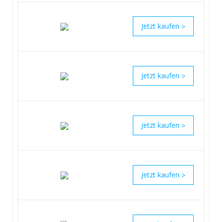
>
>
>
>