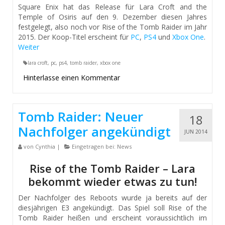
Square Enix hat das Release für Lara Croft and the
Temple of Osiris auf den 9. Dezember diesen Jahres
festgelegt, also noch vor Rise of the Tomb Raider im Jahr
2015. Der Koop-Titel erscheint für
PC
,
PS4
und
Xbox One
.
Weiter
lara croft
,
pc
,
ps4
,
tomb raider
,
xbox one
Hinterlasse einen Kommentar
Tomb Raider: Neuer
18
Nachfolger angekündigt
JUN 2014
von
Cynthia
|
Eingetragen bei:
News
Rise of the Tomb Raider – Lara
bekommt wieder etwas zu tun!
Der Nachfolger des Reboots wurde ja bereits auf der
diesjährigen E3 angekündigt. Das Spiel soll Rise of the
Tomb Raider heißen und erscheint voraussichtlich im