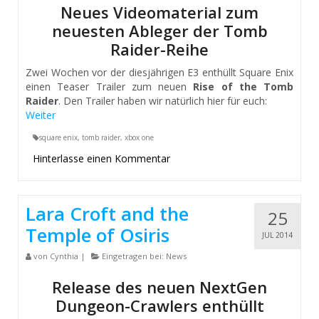
Neues Videomaterial zum
neuesten Ableger der Tomb
Raider-Reihe
Zwei Wochen vor der diesjährigen E3 enthüllt Square Enix
einen Teaser Trailer zum neuen
Rise of the Tomb
Raider
. Den Trailer haben wir natürlich hier für euch:
Weiter
square enix
,
tomb raider
,
xbox one
Hinterlasse einen Kommentar
Lara Croft and the
25
Temple of Osiris
JUL 2014
von
Cynthia
|
Eingetragen bei:
News
Release des neuen NextGen
Dungeon-Crawlers enthüllt