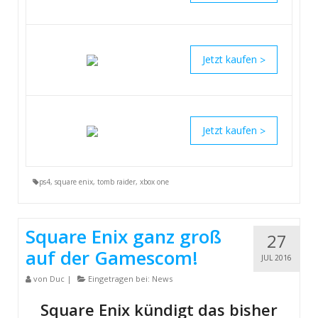
>
>
ps4
,
square enix
,
tomb raider
,
xbox one
Square Enix ganz groß
27
auf der Gamescom!
JUL 2016
von
Duc
|
Eingetragen bei:
News
Square Enix kündigt das bisher