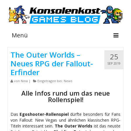
Menü
The Outer Worlds –
25
Neues RPG der Fallout-
NEWS
SEP 2019
Erfinder
INFOS
von
Nina
|
Eingetragen bei:
News
GUIDES
Alle Infos rund um das neue
SHOP
Rollenspiel!
Das
Egoshooter-Rollenspiel
dürfte besonders für Fans
von Fallout: New Vegas und ähnlichen klassischen RPG-
Titeln interessant sein.
The Outer Worlds
ist das neuste