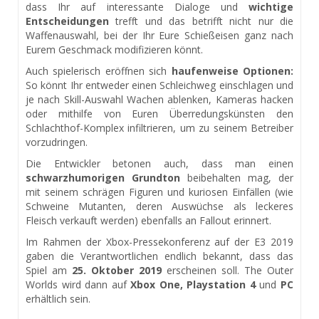
dass Ihr auf interessante Dialoge und
wichtige
Entscheidungen
trefft und das betrifft nicht nur die
Waffenauswahl, bei der Ihr Eure Schießeisen ganz nach
Eurem Geschmack modifizieren könnt.
Auch spielerisch eröffnen sich
haufenweise Optionen:
So könnt Ihr entweder einen Schleichweg einschlagen und
je nach Skill-Auswahl Wachen ablenken, Kameras hacken
oder mithilfe von Euren Überredungskünsten den
Schlachthof-Komplex infiltrieren, um zu seinem Betreiber
vorzudringen.
Die Entwickler betonen auch, dass man einen
schwarzhumorigen Grundton
beibehalten mag, der
mit seinem schrägen Figuren und kuriosen Einfällen (wie
Schweine Mutanten, deren Auswüchse als leckeres
Fleisch verkauft werden) ebenfalls an Fallout erinnert.
Im Rahmen der Xbox-Pressekonferenz auf der E3 2019
gaben die Verantwortlichen endlich bekannt, dass das
Spiel am
25. Oktober 2019
erscheinen soll. The Outer
Worlds wird dann auf
Xbox One, Playstation 4
und
PC
erhältlich sein.