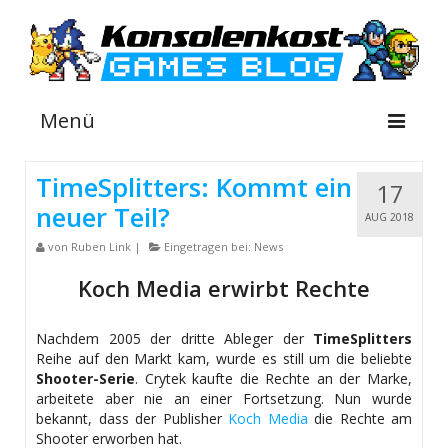
Menü
TimeSplitters: Kommt ein
17
neuer Teil?
NEWS
AUG 2018
von
Ruben Link
|
Eingetragen bei:
News
INFOS
Koch Media erwirbt Rechte
GUIDES
SHOP
Nachdem 2005 der dritte Ableger der
TimeSplitters
Reihe auf den Markt kam, wurde es still um die beliebte
Shooter-Serie
. Crytek kaufte die Rechte an der Marke,
arbeitete aber nie an einer Fortsetzung. Nun wurde
bekannt, dass der Publisher
Koch Media
die Rechte am
Shooter erworben hat.