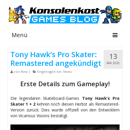
Menü
Tony Hawk’s Pro Skater:
13
Remastered angekündigt
NEWS
MAI 2020
von
Nina
|
Eingetragen bei:
News
INFOS
Erste Details zum Gameplay!
GUIDES
SHOP
Die legendären Skateboard-Games
Tony Hawk’s Pro
Skater 1 + 2
kehren noch diesen Herbst als Remastered-
Version zurück. Dies wurde offiziell von den Entwicklern
von Vicarious Visions bestätigt.