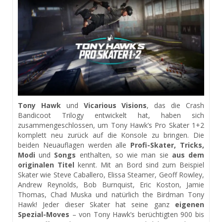
Tony Hawk
und
Vicarious Visions
, das die Crash
Bandicoot Trilogy entwickelt hat, haben sich
zusammengeschlossen, um Tony Hawk’s Pro Skater 1+2
komplett neu zurück auf die Konsole zu bringen. Die
beiden Neuauflagen werden alle
Profi-Skater, Tricks,
Modi
und
Songs
enthalten, so wie man sie
aus dem
originalen Titel
kennt. Mit an Bord sind zum Beispiel
Skater wie Steve Caballero, Elissa Steamer, Geoff Rowley,
Andrew Reynolds, Bob Burnquist, Eric Koston, Jamie
Thomas, Chad Muska und natürlich the Birdman Tony
Hawk! Jeder dieser Skater hat seine ganz
eigenen
Spezial-Moves
– von Tony Hawk’s berüchtigten 900 bis