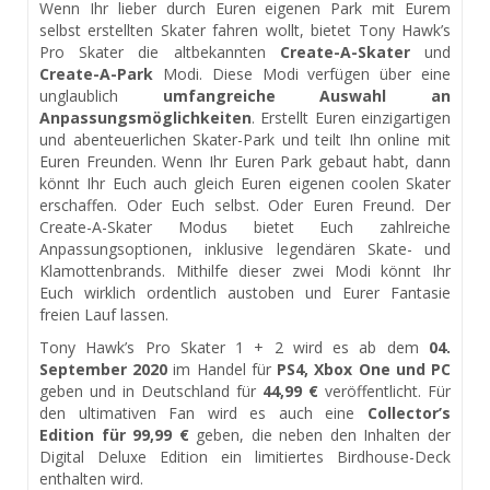
Wenn Ihr lieber durch Euren eigenen Park mit Eurem
selbst erstellten Skater fahren wollt, bietet Tony Hawk’s
Pro Skater die altbekannten
Create-A-Skater
und
Create-A-Park
Modi. Diese Modi verfügen über eine
unglaublich
umfangreiche Auswahl an
Anpassungsmöglichkeiten
. Erstellt Euren einzigartigen
und abenteuerlichen Skater-Park und teilt Ihn online mit
Euren Freunden. Wenn Ihr Euren Park gebaut habt, dann
könnt Ihr Euch auch gleich Euren eigenen coolen Skater
erschaffen. Oder Euch selbst. Oder Euren Freund. Der
Create-A-Skater Modus bietet Euch zahlreiche
Anpassungsoptionen, inklusive legendären Skate- und
Klamottenbrands. Mithilfe dieser zwei Modi könnt Ihr
Euch wirklich ordentlich austoben und Eurer Fantasie
freien Lauf lassen.
Tony Hawk’s Pro Skater 1 + 2 wird es ab dem
04.
September 2020
im Handel für
PS4, Xbox One und PC
geben und in Deutschland für
44,99 €
veröffentlicht. Für
den ultimativen Fan wird es auch eine
Collector’s
Edition für 99,99 €
geben, die neben den Inhalten der
Digital Deluxe Edition ein limitiertes Birdhouse-Deck
enthalten wird.