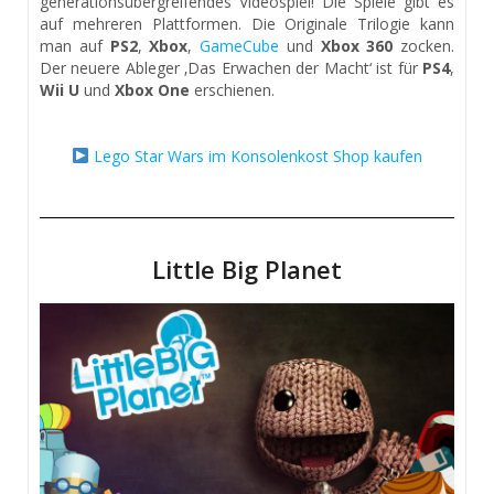
generationsübergreifendes Videospiel! Die Spiele gibt es
auf mehreren Plattformen. Die Originale Trilogie kann
man auf
PS2
,
Xbox
,
GameCube
und
Xbox 360
zocken.
Der neuere Ableger ‚Das Erwachen der Macht‘ ist für
PS4
,
Wii U
und
Xbox One
erschienen.
Lego Star Wars im Konsolenkost Shop kaufen
Little Big Planet