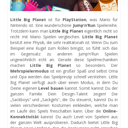
Little Big Planet
ist für
PlayStation
, was Mario für
Nintendo ist. Eine wunderschöne
Jump’n’Run
Spielereihe.
Trotzdem kann man
Little Big Planet
eigentlich nicht so
recht mit Mario Spielen vergleichen.
Little Big Planet
besitzt eine Physik, die sehr realitätsnah ist. Wenn Du zum
Beispiel eine Kugel zum Rollen bringst, so fühlt sich das
im Gegensatz zu anderen Jump’n’Run Spielen
ungewöhnlich echt an. Gerade diese Spielmechaniken
machen
Little Big Planet
so besonders. Der
Mehrspielermodus
ist ein großer Spaß und selbst Oma
und Opa werden das Spielprinzip schnell verstehen. Little
Big Planet verfügt auch über einen Modus, in dem Du
Deine eigenen
Level bauen
kannst. Somit kannst Du der
ganzen Familie Dein Design-Talent zeigen! Die
„Sackboys“ und „Sackgirls“, die Du steuerst, kannst Du in
vielen verschiedenen Kostümen einkleiden, welche man
im Laufe des Spiels freischalten kann. Über die
Online-
Konnektivität
kannst Du auch Level von Spielern aus
der ganzen Welt ausprobieren. Dadurch bietet Little Big