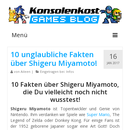
Menü
10 unglaubliche Fakten
16
über Shigeru Miyamoto!
NEWS
JAN 2017
von
Aileen
|
Eingetragen bei:
Infos
INFOS
10 Fakten über Shigeru Miyamoto,
GUIDES
die Du vielleicht noch nicht
SHOP
wusstest!
Shigeru Miyamoto
ist Topentwickler und Genie von
Nintendo. Ihm verdanken wir Spiele wie
Super Mario
, The
Legend of Zelda oder Donkey Kong. Für einige Fans ist
der 1952 geborene Japaner sogar eine Art Gott! Doch