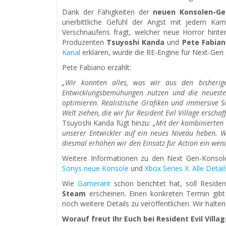
Dank der Fähigkeiten der
neuen Konsolen-Ge
unerbittliche Gefühl der Angst mit jedem Ka
Verschnaufens fragt, welcher neue Horror hinte
Produzenten
Tsuyoshi Kanda
und
Pete Fabian
Kanal
erklären, wurde die RE-Engine für Next-Gen s
Pete Fabiano erzählt:
„Wir konnten alles, was wir aus den bisherig
Entwicklungsbemühungen nutzen und die neueste 
optimieren. Realistische Grafiken und immersive 
Welt ziehen, die wir für Resident Evil Village erscha
Tsuyoshi Kanda fügt hinzu:
„Mit der kombinierten 
unserer Entwickler auf ein neues Niveau heben. 
diesmal erhöhen wir den Einsatz für Action ein weni
Weitere Informationen zu den Next Gen-Konsole
Sonys neue Konsole
und
Xbox Series X: Alle Detail
Wie
Gamerant
schon berichtet hat, soll Resident
Steam
erscheinen. Einen konkreten Termin gibt
noch weitere Details zu veröffentlichen. Wir halte
Worauf freut Ihr Euch bei Resident Evil Vill