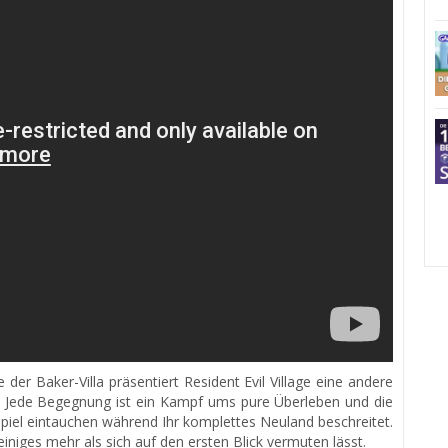
der Baker-Villa präsentiert Resident Evil Village eine andere
. Jede Begegnung ist ein Kampf ums pure Überleben und die
piel eintauchen während Ihr komplettes Neuland beschreitet.
einiges mehr als sich auf den ersten Blick vermuten lässt.