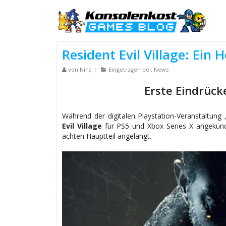
Resident Evil Village: Ein 
von
Nina
|
Eingetragen bei:
News
Erste Eindrück
Während der digitalen Playstation-Veranstaltu
Evil Village
für PS5 und Xbox Series X angekünd
achten Hauptteil angelangt.