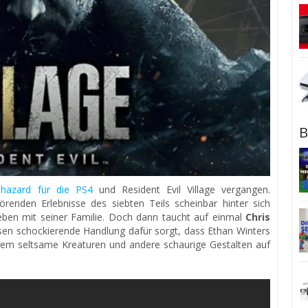
B
iohazard für die PS4
und Resident Evil Village vergangen.
örenden Erlebnisse des siebten Teils scheinbar hinter sich
Leben mit seiner Familie. Doch dann taucht auf einmal
Chris
ssen schockierende Handlung dafür sorgt, dass Ethan Winters
 dem seltsame Kreaturen und andere schaurige Gestalten auf