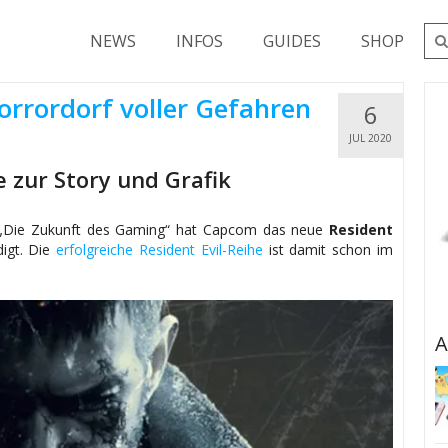
NEWS
INFOS
GUIDES
SHOP
Horrordorf voller Gefahren
6
JUL 2020
e zur Story und Grafik
ng „Die Zukunft des Gaming“ hat Capcom das neue
Resident
igt. Die
erfolgreiche Resident Evil-Reihe
ist damit schon im
A