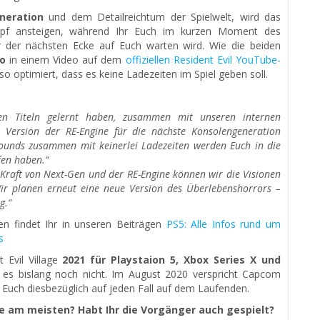
neration
und dem Detailreichtum der Spielwelt, wird das
mpf ansteigen, während Ihr Euch im kurzen Moment des
r der nächsten Ecke auf Euch warten wird. Wie die beiden
o
in einem Video auf dem
offiziellen Resident Evil YouTube-
o optimiert, dass es keine Ladezeiten im Spiel geben soll.
en Titeln gelernt haben, zusammen mit unseren internen
Version der RE-Engine für die nächste Konsolengeneration
Sounds zusammen mit keinerlei Ladezeiten werden Euch in die
ffen haben.“
Kraft von Next-Gen und der RE-Engine können wir die Visionen
Wir planen erneut eine neue Version des Überlebenshorrors –
g.“
n findet Ihr in unseren Beiträgen
PS5: Alle Infos rund um
s
 Evil Village
2021 für Playstaion 5, Xbox Series X und
 es bislang noch nicht. Im August 2020 verspricht Capcom
n Euch diesbezüglich auf jeden Fall auf dem Laufenden.
age am meisten? Habt Ihr die Vorgänger auch gespielt?