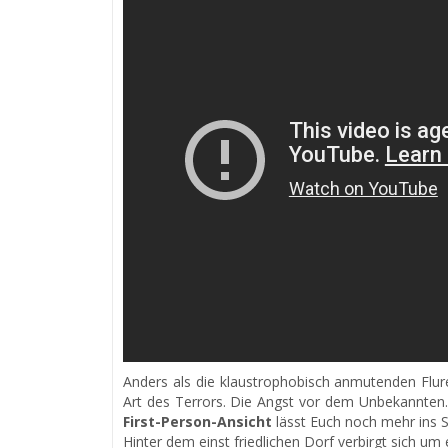
Anders als die klaustrophobisch anmutenden Flure 
Art des Terrors. Die Angst vor dem Unbekannten
First-Person-Ansicht
lässt Euch noch mehr ins S
Hinter dem einst friedlichen Dorf verbirgt sich um 