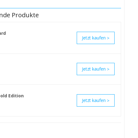
nde Produkte
ard
>
>
Gold Edition
>