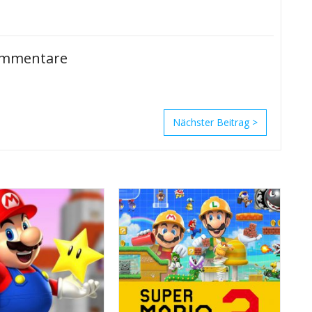
mmentare
>
P
A
D
A
a
PS