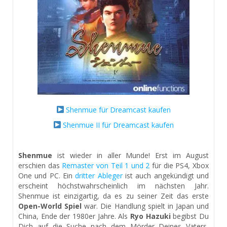
Shenmue für Dreamcast kaufen
Shenmue II für Dreamcast kaufen
Shenmue
ist wieder in aller Munde! Erst im August
erschien das
Remaster von Teil 1 und 2
für die PS4, Xbox
One und PC. Ein
dritter Ableger
ist auch angekündigt und
erscheint höchstwahrscheinlich im nächsten Jahr.
Shenmue ist einzigartig, da es zu seiner Zeit das erste
Open-World Spiel
war. Die Handlung spielt in Japan und
China, Ende der 1980er Jahre. Als
Ryo Hazuki
begibst Du
Dich auf die Suche nach dem Mörder Deines Vaters,