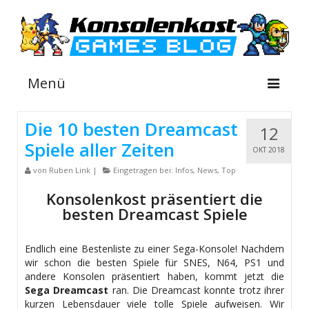
Menü
Die 10 besten Dreamcast
12
Spiele aller Zeiten
NEWS
OKT 2018
von
Ruben Link
|
Eingetragen bei:
Infos
,
News
,
Top
INFOS
Konsolenkost präsentiert die
GUIDES
besten Dreamcast Spiele
SHOP
Endlich eine Bestenliste zu einer Sega-Konsole! Nachdem
wir schon die besten Spiele für SNES, N64, PS1 und
andere Konsolen präsentiert haben, kommt jetzt die
Sega Dreamcast
ran. Die Dreamcast konnte trotz ihrer
kurzen Lebensdauer viele tolle Spiele aufweisen. Wir