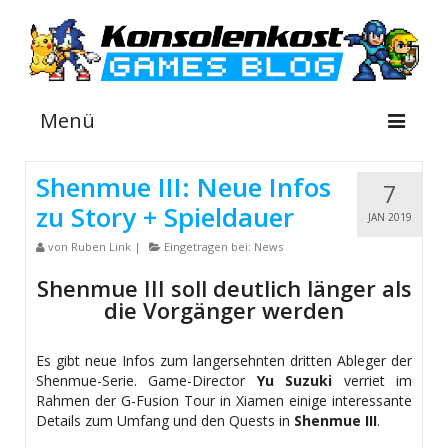
Menü
Shenmue III: Neue Infos
7
zu Story + Spieldauer
NEWS
JAN 2019
von
Ruben Link
|
Eingetragen bei:
News
INFOS
Shenmue III soll deutlich länger als
GUIDES
die Vorgänger werden
SHOP
Es gibt neue Infos zum langersehnten dritten Ableger der
Shenmue-Serie. Game-Director
Yu Suzuki
verriet im
Rahmen der G-Fusion Tour in Xiamen einige interessante
Details zum Umfang und den Quests in
Shenmue III
.