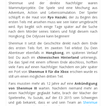
Shenmue und der direkte Nachfolger waren
Mammutprojekte. Die Spiele sind eine Mischung aus
Adventure, Action und Lebenssimulation. Der Spieler
schlüpft in die Haut von
Ryo Hazuki
, der zu Beginn des
ersten Teils mit ansehen muss wie sein Vater umgebracht
wird. Ryo begibt sich einige Tage später auf die Suche
nach dem Mörder seines Vaters und folgt diesem nach
Hongkong. Die Odyssee kann beginnen!
Shenmue II setzt die Geschichte direkt nach dem Ende
des ersten Teils fort. Im zweiten Teil erlebst Du Dein
Abenteuer ebenfalls in
Hongkong
, im späteren Verlauf
bist Du auch im
chinesischen Hinterland
unterwegs.
Da das Spiel mit einem offenen Ende abschloss, hofften
viele Fans auf einen Nachfolger. Nachdem ein Jahr später
ein Port von
Shenmue II für die Xbox
erschien wurde es
still um einen möglichen dritten Teil.
Fans mussten mehr als 12 Jahre auf eine
Ankündigung
von Shenmue III
warten. Nachdem niemand mehr an
einen Nachfolger geglaubt hatte, brach der Macher der
Spielereihe, Yu Suzuki, auf der E3 2015 sein Schweigen
und gab bekannt, dass er und sein Team an
Shenmue